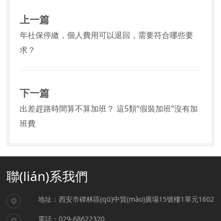
上一篇
年社保停繳，個人費用可以退回，需要符合哪些要
求？
下一篇
出差趕路時間算不算加班？ 這5類“假裝加班”沒有加
班費
聯(lián)系我們
地址：西安市碑林區(qū)中貿(mào)廣場15號樓1單元1602
電話：029-68622320