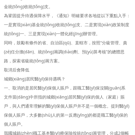
金統(tǒng)收統(tǒng)支。
為鞏固提升待遇保障水平，《通知》明確要求各地從以下重點入手：
一是實現(xiàn)基金統(tǒng)收統(tǒng)支、二是實現(xiàn)政策制度
統(tǒng)一、三是實現(xiàn)一體化經(jīng)辦管理。
同時，鼓勵有條件的省、自治區(qū)、直轄市，按照“分級管理、責
(zé)任分擔(dān)、統(tǒng)籌調(diào)劑、預(yù)算考核”的總體思
路，探索省級統(tǒng)籌方案。
取消后會降低
城鄉(xiāng)居民醫(yī)保待遇嗎？
一、取消的是居民醫(yī)保個人賬戶，跟職工醫(yī)保沒關(guān)系
文件當(dāng)中所指的城鄉(xiāng)居民醫(yī)保的個人（家庭）賬
戶，與人們通常理解的醫(yī)保個人賬戶并不是一個概念。提到醫(yī)
保個人賬戶，大多數(shù)人的第一反應(yīng)的都是職工醫(yī)保的
個人賬戶。
我國城鎮(zhèn)職工基本醫(yī)療保險按統(tǒng)籌管理，分成2個帳