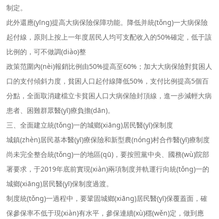
制定。
此外還應(yīng)提高大病保險保障功能。降低并統(tǒng)一大病保險
起付線，原則上按上一年度居民人均可支配收入的50%確定，低于該
比例的，可不做調(diào)整
政策范圍內(nèi)報銷比例由50%提高至60%；加大大病保險對貧困人
口的支付傾斜力度，貧困人口起付線降低50%，支付比例提高5個百
分點，全面取消建檔立卡貧困人口大病保險封頂線，進一步減輕大病
患者、困難群眾醫(yī)療負擔(dān)。
三、全面建立統(tǒng)一的城鄉(xiāng)居民醫(yī)保制度
城鎮(zhèn)居民基本醫(yī)療保險和新型農(nóng)村合作醫(yī)療制度
尚未完全整合統(tǒng)一的地區(qū)，要按照黨中央、國務(wù)院部
署要求，于2019年底前實現(xiàn)兩項制度并軌運行向統(tǒng)一的
城鄉(xiāng)居民醫(yī)保制度過渡。
制度統(tǒng)一過程中，要鞏固城鄉(xiāng)居民醫(yī)保覆蓋面，確
保參保率不低于現(xiàn)有水平，參保連續(xù)穩(wěn)定，做到應