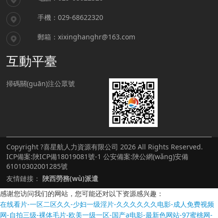
手機：029-68622320
郵箱：xixinghanghr@163.com
互動平臺
掃碼關(guān)注公眾號
Copyright ?喜星航人力資源有限公司 2026 All Rights Reserved.
ICP備案:
陜ICP備18019081號-1
公安備案:
陜公網(wǎng)安備
61010302001285號
友情鏈接：
陜西勞務(wù)派遣
感谢您访问我们的网站，您可能还对以下资源感兴趣：
在线看片-一区二区久久-少妇一级淫片-久久久久久久电影-成人免费视频
网-自拍三级-裸体毛片-欧美一级一区-国产a电影-最新色网站-97蜜桃网-