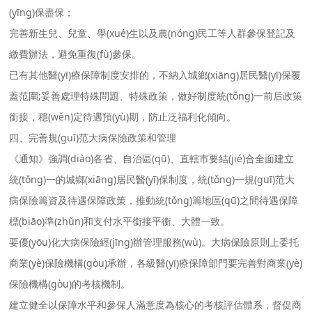
(yīng)保盡保；
完善新生兒、兒童、學(xué)生以及農(nóng)民工等人群參保登記及
繳費辦法，避免重復(fù)參保。
已有其他醫(yī)療保障制度安排的，不納入城鄉(xiāng)居民醫(yī)保覆
蓋范圍;妥善處理特殊問題、特殊政策，做好制度統(tǒng)一前后政策
銜接，穩(wěn)定待遇預(yù)期，防止泛福利化傾向。
四、完善規(guī)范大病保險政策和管理
《通知》強調(diào)各省、自治區(qū)、直轄市要結(jié)合全面建立
統(tǒng)一的城鄉(xiāng)居民醫(yī)保制度，統(tǒng)一規(guī)范大
病保險籌資及待遇保障政策，推動統(tǒng)籌地區(qū)之間待遇保障
標(biāo)準(zhǔn)和支付水平銜接平衡、大體一致。
要優(yōu)化大病保險經(jīng)辦管理服務(wù)。大病保險原則上委托
商業(yè)保險機構(gòu)承辦，各級醫(yī)療保障部門要完善對商業(yè)
保險機構(gòu)的考核機制。
建立健全以保障水平和參保人滿意度為核心的考核評估體系，督促商