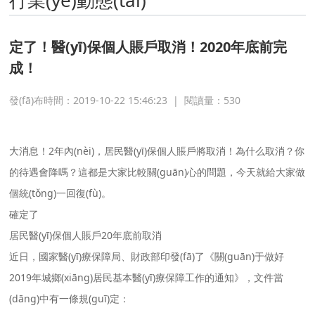
行業(yè)動態(tài)
定了！醫(yī)保個人賬戶取消！2020年底前完
成！
發(fā)布時間：2019-10-22 15:46:23
|
閱讀量：
530
大消息！2年內(nèi)，居民醫(yī)保個人賬戶將取消！為什么取消？你
的待遇會降嗎？這都是大家比較關(guān)心的問題，今天就給大家做
個統(tǒng)一回復(fù)。
確定了
居民醫(yī)保個人賬戶20年底前取消
近日，國家醫(yī)療保障局、財政部印發(fā)了《關(guān)于做好
2019年城鄉(xiāng)居民基本醫(yī)療保障工作的通知》，文件當
(dāng)中有一條規(guī)定：