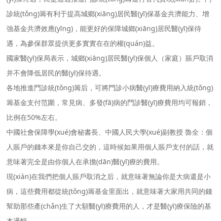
診統(tǒng)籌有利于提高城鄉(xiāng)居民醫(yī)保基金共濟能力、增
強基金共濟效應(yīng)，能更好的保障城鄉(xiāng)居民醫(yī)保待
遇，為參保群眾提供更多實實在在的權(quán)益。
國家醫(yī)保局表示，城鄉(xiāng)居民醫(yī)保個人（家庭）賬戶取消
并不會降低居民的醫(yī)保待遇。
各地推進門診統(tǒng)籌后，可將門診小病醫(yī)療費用納入統(tǒng)
籌基金支付范圍，常見病、多發(fā)病的門診醫(yī)療費用均可報銷，
比例在50%左右。
中國社會保障學(xué)會秘書長、中國人民大學(xué)副教授 魯全：個
人賬戶的錢本來是你自己交的，這時候如果用個人賬戶支付的話，就
意味著完全是由你個人在承擔(dān)醫(yī)療的費用。
現(xiàn)在我們把個人賬戶取消之后，就意味著無論你是大病還是小
病，這些費用都從統(tǒng)籌基金里面出，就意味著大家用共同的錢
幫助那些產(chǎn)生了大額醫(yī)療費用的人，才是醫(yī)療保險的基
本邏輯。