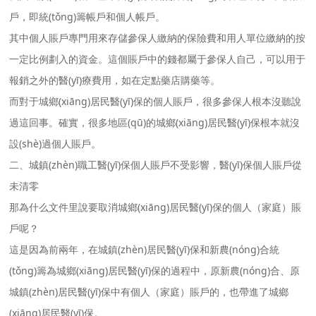
戶，即統(tǒng)籌帳戶和個人帳戶。
其中個人賬戶專門用來存儲參保人繳納的保險費和用人單位繳納的按
一定比例劃入的資金。這個賬戶中的錢都屬于參保人自己，可以用于
報銷之外的醫(yī)療費用，如在定點藥店購藥等。
而對于城鄉(xiāng)居民醫(yī)保的個人賬戶，很多參保人根本沒聽說
過這回事。確實，很多地區(qū)的城鄉(xiāng)居民醫(yī)保根本就沒
設(shè)過個人賬戶。
二、城鎮(zhèn)職工醫(yī)保個人賬戶不受影響，醫(yī)保個人賬戶從
未清零
那為什么文件里說要取消城鄉(xiāng)居民醫(yī)保的個人（家庭）賬
戶呢？
這是因為前兩年，在城鎮(zhèn)居民醫(yī)保和新農(nóng)合統
(tǒng)籌為城鄉(xiāng)居民醫(yī)保的過程中，原新農(nóng)合、原
城鎮(zhèn)居民醫(yī)保中有個人（家庭）賬戶的，也帶進了城鄉
(xiāng)居民醫(yī)保。