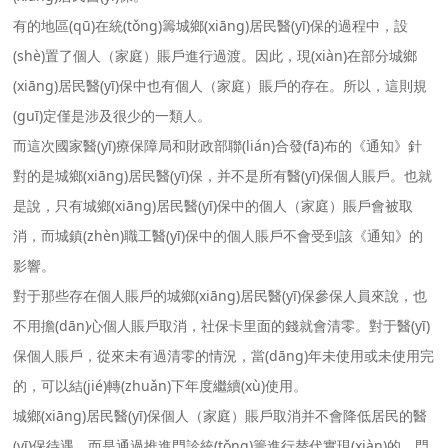
有的地區(qū)在統(tǒng)籌城鄉(xiāng)居民醫(yī)保的過程中，設
(shè)置了個人（家庭）賬戶進行過渡。因此，現(xiàn)在部分城鄉
(xiāng)居民醫(yī)保中也有個人（家庭）賬戶的存在。所以，這則規
(guī)定僅是涉及很少的一類人。
而這次國家醫(yī)療保障局和財政部聯(lián)合發(fā)布的《通知》針
對的是城鄉(xiāng)居民醫(yī)保，并不是所有醫(yī)保個人賬戶。也就
是說，只有城鄉(xiāng)居民醫(yī)保中的個人（家庭）賬戶會被取
消，而城鎮(zhèn)職工醫(yī)保中的個人賬戶不會受到該《通知》的
影響。
對于那些存在個人賬戶的城鄉(xiāng)居民醫(yī)保參保人員來說，也
不用擔(dān)心個人賬戶取消，社保卡里面的錢就會清零。對于醫(yī)
保個人賬戶，從來未有過清零的情況，當(dāng)年未使用或未使用完
的，可以結(jié)轉(zhuǎn)下年度繼續(xù)使用。
城鄉(xiāng)居民醫(yī)保個人（家庭）賬戶取消并不會降低居民的醫
(yī)保待遇，而是通過推進門診統(tǒng)籌進行替代實現(xiàn)的。門