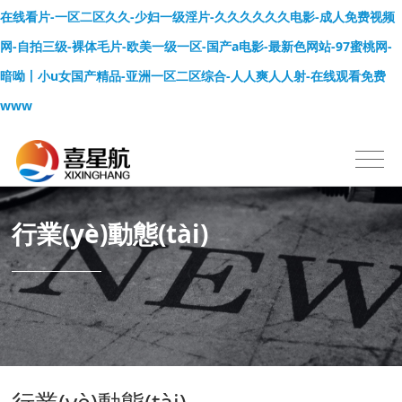
在线看片-一区二区久久-少妇一级淫片-久久久久久久电影-成人免费视频
网-自拍三级-裸体毛片-欧美一级一区-国产a电影-最新色网站-97蜜桃网-
暗呦丨小u女国产精品-亚洲一区二区综合-人人爽人人射-在线观看免费
www
行業(yè)動態(tài)