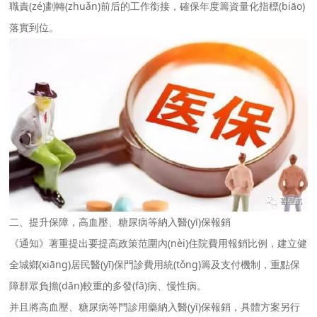
職責(zé)劃轉(zhuǎn)前后的工作銜接，確保年度籌資量化指標(biāo)
落實到位。
二、提升保障，高血壓、糖尿病等納入醫(yī)保報銷
《通知》著重提出要提高政策范圍內(nèi)住院費用報銷比例，建立健
全城鄉(xiāng)居民醫(yī)保門診費用統(tǒng)籌及支付機制，重點保
障群眾負擔(dān)較重的多發(fā)病、慢性病。
并且將高血壓、糖尿病等門診用藥納入醫(yī)保報銷，具體方案另行