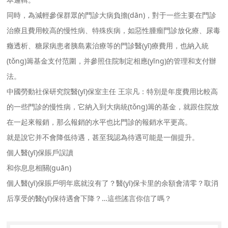
同時，為減輕參保群眾的門診大病負擔(dān)，對于一些主要在門診
治療且費用較高的慢性病、特殊疾病，如惡性腫瘤門診放化療、尿毒
癥透析、糖尿病患者胰島素治療等的門診醫(yī)療費用，也納入統
(tǒng)籌基金支付范圍，并參照住院制定相應(yīng)的管理和支付辦
法。
中國勞動社保研究院醫(yī)保室主任 王宗凡：特別是年度費用比較高
的一些門診的慢性病，它納入到大病統(tǒng)籌的基金，就跟住院放
在一起來報銷，那么報銷的水平也比門診的報銷水平更高。
就是說它并不會降低待遇，甚至我認為待遇可能是一個提升。
個人醫(yī)保賬戶誤讀
和你息息相關(guān)
個人醫(yī)保賬戶明年底就沒有了？醫(yī)保卡里的余額會清零？取消
后享受的醫(yī)保待遇會下降？…這些謠言你信了嗎？