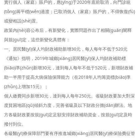
實行個人（家庭）賬戶的，應(yīng)于2020年底前取消，向門診統
(tǒng)籌平穩(wěn)過渡；已取消個人（家庭）賬戶的，不得恢復(fù)
或變相設(shè)置。
政策內(nèi)容公布后，有新變化，實際問題作出了相關(guān)闡釋
與規(guī)定，這些新變化具體有：
一、居民醫(yī)保人均財政補助新增30元，每人每年不低于520元
《通知》指明，2019年城鄉(xiāng)居民醫(yī)保人均財政補助標
(biāo)準(zhǔn)新增30元，達到每人每年不低于520元，新增財政補
助一半用于提高大病保險保障能力（在2018年人均籌資標(biāo)準
(zhǔn)上增加15元）；
個人繳費同步新增30元，達到每人每年250元。省級財政要加大對深
度貧困地區(qū)傾斜力度，完善省級及以下財政分擔(dān)辦法。地
方各級財政要按規(guī)定足額安排財政補助資金，按規(guī)定及時
撥付到位。
各級醫(yī)療保障部門要有序推進城鄉(xiāng)居民醫(yī)療保險費征管