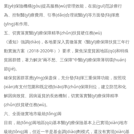
業(yè)保險機構(gòu)提高服務(wù)管理效能，在規(guī)范診療行
為、控制醫(yī)療費用、引導(dǎo)合理就醫(yī)等方面發(fā)揮應
(yīng)有作用。
五、切實落實醫(yī)療保障精準(zhǔn)扶貧硬任務(wù)
《通知》強調(diào)，各地要深入貫徹落實《醫(yī)療保障扶貧三年行
動實施方案（2018-2020年）》要求，聚焦深度貧困地區(qū)和特殊
貧困群體，著力解決“兩不愁、三保障”中醫(yī)療保障薄弱環(huán)
節(jié)。
確保貧困群眾應(yīng)保盡保，充分發(fā)揮三重保障功能，按照現
(xiàn)有支付范圍和既定標(biāo)準(zhǔn)保障到位，建立防范和化
解因病致貧、因病返貧的長效機制，切實落實醫(yī)療保障精準
(zhǔn)扶貧硬任務(wù)。
六、全面做實地市級統(tǒng)籌
目前，統(tǒng)籌地區(qū)基本醫(yī)療保險基本上已實現(xiàn)地市
級統(tǒng)籌，但近一半是基金調(diào)劑模式，還沒有實現(xiàn)基