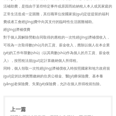
活補助費，是指由于某些特定事件或原因而給納稅人本人或其家庭的
正常生活造成一定困難，其任職單位按國家規(guī)定從提留的福利
費或者工會經(jīng)費中向其支付的臨時性生活困難補助。
經(jīng)濟補償費
對于個人因解除勞動合同取得的應稅的一次性經(jīng)濟補償收入，
可視為一次取得數(shù)月的工資、薪金收入，應除以個人在本企業
(yè)的工作年限數(shù)（以其商數(shù)作為個人的月工資、薪金收
入），按照稅法規(guī)定計算繳納個人所得稅。
同時，個人領取一次性經(jīng)濟補償收入時按照國家和地方政府規
(guī)定的比例實際繳納的住房公積金、醫(yī)療保險費、基本養
(yǎng)老保險費、失業(yè)保險費，允許在個人所得稅前扣除。
上一篇