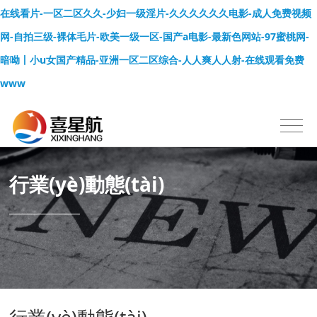
在线看片-一区二区久久-少妇一级淫片-久久久久久久电影-成人免费视频
网-自拍三级-裸体毛片-欧美一级一区-国产a电影-最新色网站-97蜜桃网-
暗呦丨小u女国产精品-亚洲一区二区综合-人人爽人人射-在线观看免费
www
行業(yè)動態(tài)