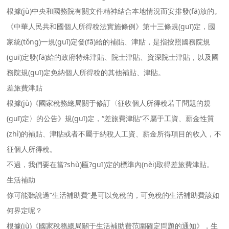
根據(jù)中央和國務院有關文件精神結合本地情況而安排發(fā)放的。
《中華人民共和國個人所得稅法實施條例》第十三條規(guī)定，國
家統(tǒng)一規(guī)定發(fā)給的補貼、津貼，是指按照國務院規
(guī)定發(fā)給的政府特殊津貼、院士津貼、資深院士津貼，以及國
務院規(guī)定免納個人所得稅的其他補貼、津貼。
差旅費津貼
根據(jù)《國家稅務總局關于修訂〈征收個人所得稅若干問題的規
(guī)定〉的公告》規(guī)定，“差旅費津貼”不屬于工資、薪金性質
(zhì)的補貼、津貼或者不屬于納稅人工資、薪金所得項目的收入，不
征個人所得稅。
不過，我們要在當?shù)匾?guī)定的標準內(nèi)取得差旅費津貼。
生活補助
你可能聽說過“生活補助費”是可以免稅的，可免稅的生活補助費該如
何界定呢？
根據(jù)《國家稅務總局關于生活補助費范圍確定問題的通知》，生