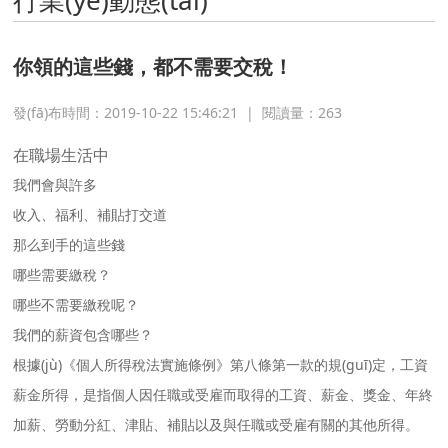
行業(yè)動態(tài)
你領的這些錢，都不需要交稅！
發(fā)布時間：2019-10-22 15:46:21
|
閱讀量：
263
在職場生活中
我們會與許多
收入、福利、補貼打交道
那么到手的這些錢
哪些需要繳稅？
哪些不需要繳稅呢？
我們的薪資包含哪些？
根據(jù)《個人所得稅法實施條例》第八條第一款的規(guī)定，工資
薪金所得，是指個人因任職或受雇而取得的工資、薪金、獎金、年終
加薪、勞動分紅、津貼、補貼以及與任職或受雇有關的其他所得。