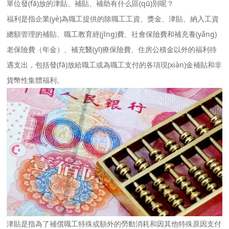
單位發(fā)放的津貼、補貼、補助有什么區(qū)別呢？
福利是指企業(yè)為職工提供的除職工工資、獎金、津貼、納入工資
總額管理的補貼、職工教育經(jīng)費、社會保險費和補充養(yǎng)
老保險費（年金）、補充醫(yī)療保險費、住房公積金以外的福利待
遇支出，包括發(fā)放給職工或為職工支付的各項現(xiàn)金補貼和非
貨幣性集體福利。
津貼是指為了補償職工特殊或額外的勞動消耗和因其他特殊原因支付